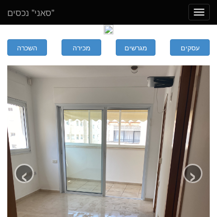
"סאני" נכסים
Toggle
navigation
‹
›